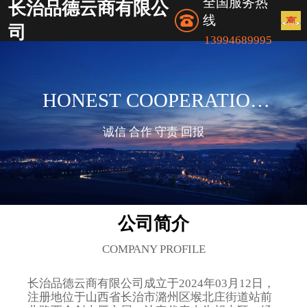
全国服务热
长治品德云商有限公
线
司
13994689995
HONEST COOPERATION
AND RESPONSIBLE
诚信 合作 守责 回报
RETURN
公司简介
COMPANY PROFILE
长治品德云商有限公司成立于2024年03月12日，
注册地位于山西省长治市潞州区堠北庄街道站前